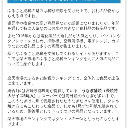
ふるさと納税の魅力は税額控除を受けた上で、お礼の品物がも
らえる点ですね。
還元率や換金性の高い商品券などが話題になりましたが、年間
を通して特に人気なのはお米やお肉など食料品の特産品です。
また2016年からは電化製品の返礼品が人気となり、パソコンや
タブレットをはじめ、掃除機、空気清浄機、電子レンジ、カメ
ラなどの返礼品に多くの寄附が集まりました。
様々なふるさと納税を支援してくれるサイトがありますが、こ
こでは楽天市場のふるさと納税ランキングを元に人気の商品に
ついてご紹介します。
楽天市場のふるさと納税ランキングでは、全体的に食品が上位
に来ています。
総合1位は宮崎県都農町が提供している「
うなぎ蒲焼（長焼特
大サイズ5尾入）
」スーパーでは海外産のうなぎが多い中で、
このうなぎは九州で養殖されたたうなぎだけを使用し、タレや
焼き方にもこだわった逸品で、しかも1尾ずつ和紙包装されて
いるため、贈答用としてうってつけの商品となっています。
楽天市場のランキングではダントツの一位となったのもうなず
けます。