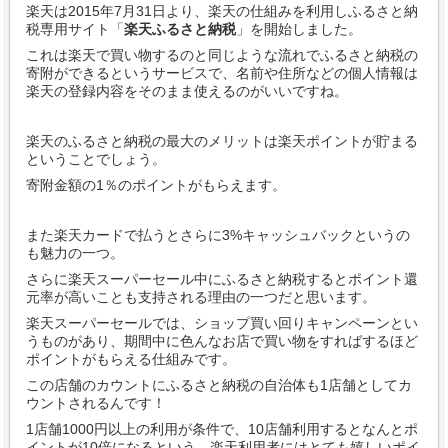
楽天は2015年7月31日より、楽天の仕組みを利用しふるさと納
税専用サイト「
楽天ふるさと納税
」を開始しました。
これは楽天で買い物するのと同じような流れでふるさと納税の
寄附ができるというサービスで、名前や住所などの個人情報は
楽天の登録内容をそのまま使えるのがいいですね。
楽天のふるさと納税の最大のメリットは楽天ポイントが貯まる
ということでしょう。
寄附金額の1％のポイントがもらえます。
また楽天カードで払うとさらに3%キャッシュバックというの
も魅力の一つ。
さらに楽天スーパーセール中にふるさと納税するとポイント還
元率が高いことも支持される理由の一つだと思います。
楽天スーパーセールでは、ショップ買い回りキャンペーンとい
うものがあり、期間中に色んなお店で買い物をすればするほど
ポイントがもらえる仕組みです。
この店舗のカウントにふるさと納税の自治体も1店舗としてカ
ウントされるんです！
1店舗1000円以上の利用が条件で、10店舗利用するとなんとポ
イントが10倍になるという、楽天利用者にはとても嬉しいポイ