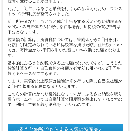
控除を受けることが出来ます。
ただし、近年、ふるさと納税を行うものが増えたため、ワンス
トップ特例制度が整備されました。
給与所得者など、もともと確定申告をする必要がない納税者が
5つ以下の自治体のみに寄付をする場合、所得税の確定申告は
不要となります。
控除額の計算は、所得税については、寄附金から2千円を引い
た額に別途定められている所得税率を掛けた額、住民税につい
ては、寄附金から2千円を引いた額に10%を乗じた額となりま
す。
基本的にふるさと納税できる上限額はないのですが、こうした
控除計算を行うと自己負担の金額が必ず差し引かれる2千円を
超えるケースがでてきます。
つまり、実質的な上限額は控除計算を行った際に自己負担額が
2千円で収まる範囲になるといえます。
こちらの計算はかなり複雑になりますが、ふるさと納税を取り
扱うホームページでは自動計算で限度額を算出してくれますの
で、利用して有意義な納税をしたいものです。
ふるさと納税でもらえる人気の特産品♪