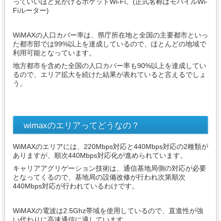
っていいほど見かけるポケットWi-Fi。(正式名称はモバイルWi-
Fiルーター)
WiMAXの人口カバー率は、県庁所在地と全国の主要都市といっ
た都市部では99%以上を達成しているので、ほとんどの地域で
利用可能となっています。
地方都市を含めた全国の人口カバー率も90%以上を達成してい
るので、エリア拡大を続けた結果が表れていると言えるでしょ
う。
wimaxのエリアってどうなの？
WiMAXのエリアには、220Mbps対応と440Mbps対応の2種類が
ありますが、順次440Mbps対応化が進められています。
キャリアアグリゲーション技術は、通信基地局側の対応が必要
となってくるので、基地局の設備改修が行われ次第順次
440Mbps対応が行われているわけです。
WiMAXの電波は2.5Ghz帯域を使用しているので、直進性が強
い代わりに高速通信に適しています。