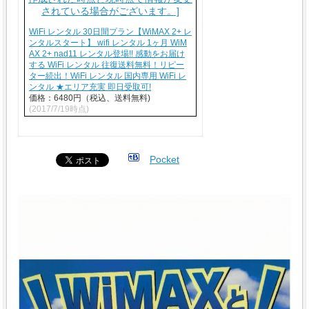
WiFi レンタル 30日間プラン【WiMAX 2+ レ
ンタルスタート】 wifi レンタル 1ヶ月 WiM
AX 2+ nad11 レンタル登場!! 感動をお届け
する WiFi レンタル 往復送料無料！リピー
ター続出！WiFi レンタル 国内専用 WiFi レ
ンタル ★エリア充実 即日受取可!
価格：6480円（税込、送料無料)
(2017/7/19時点)
Pocket