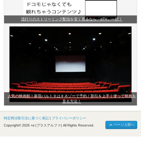
流行りのストリーミング配信を安く見るなら「dTV」一択！
人気の映画館！新宿バルト９はキネゾーで予約！割引を上手く使って映画を
見る方法！
特定商法取引法に基づく表記
|
プライバシーポリシー
ページ上部へ
Copyright© 2026 +α (プラスアルファ) All Rights Reserved.