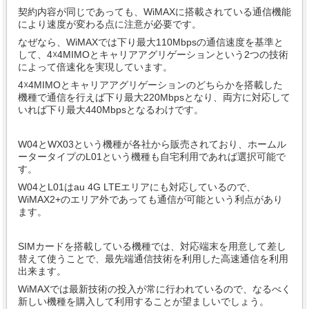
契約内容が同じであっても、WiMAXに搭載されている通信機能
により速度が変わる点に注意が必要です。
なぜなら、WiMAXでは下り最大110Mbpsの通信速度を基準と
して、4☓4MIMOとキャリアアグリゲーションという2つの技術
によって倍速化を実現しています。
4☓4MIMOとキャリアアグリゲーションのどちらかを搭載した
機種で通信を行えば下り最大220Mbpsとなり、両方に対応して
いれば下り最大440Mbpsとなるわけです。
W04とWX03という機種が各社から販売されており、ホームル
ータータイプのL01という機種も自宅利用であれば選択可能で
す。
W04とL01はau 4G LTEエリアにも対応しているので、
WiMAX2+のエリア外であっても通信が可能という利点があり
ます。
SIMカードを搭載している機種では、対応端末を用意して差し
替えて使うことで、最先端通信技術を利用した高速通信を利用
出来ます。
WiMAXでは最新技術の投入が常に行われているので、なるべく
新しい機種を購入して利用することが望ましいでしょう。