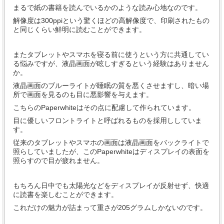
まるで紙の書籍を読んでいるかのような読み心地なのです。
解像度は300ppiという驚くほどの高解像度で、印刷されたもの
と同じくらい鮮明に読むことができます。
またタブレットやスマホを寝る前に使うという方に共通してい
る悩みですが、液晶画面が眩しすぎるという経験はありません
か。
液晶画面のブルーライトが睡眠の質を悪くさせますし、暗い場
所で画面を見るのも目に悪影響を与えます。
こちらのPaperwhiteはその点に配慮して作られています。
目に優しいフロントライトと呼ばれるものを採用ししていま
す。
従来のタブレットやスマホの画面は液晶画面をバックライトで
照らしていましたが、このPaperwhiteはディスプレイの表面を
照らすので目が疲れません。
もちろん日中でも太陽光などをディスプレイが反射せず、快適
に読書を楽しむことができます。
これだけの魅力が詰まって重さが205グラムしかないのです。