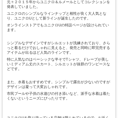
元々２０１５年からユニクロ＆ルメールとしてコレクションを
発表していました。
ユニクロのシンプルなラインナップと相性が良く大人気とな
り、ユニクロUとして新ラインが誕生したのです。
オンラインストアでもユニクロUの特設ページが設けられてい
ます。
シンプルなデザインですがシルエットが洗練されており、さら
っと着るだけでおしゃれに見えると、発売と同時に即完売する
アイテムが出るほど人気のラインです。
特に人気なのはベーシックな半そでTシャツ、ドレープが美し
いミディアム丈のスカート、シルエットが抜群のワンピースな
どです。
また、水着もおすすめです。シンプルで露出が少ないのですが
デザインは凝って大変おしゃれです。
市民プールや子供の水遊びの付き添いなど、派手な水着は着た
くないというニーズにぴったりです。
ユニクロUを取り扱っている店舗は限られているので、お近く