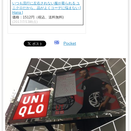
いつも流行に左右されない服が着られる ユ
ニクロだから、品がよくコーデに悩まない [
Hana ]
価格：1512円（税込、送料無料)
(2017/7/13時点)
Pocket