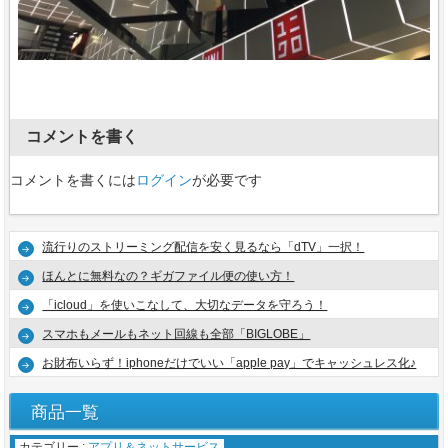
コメントを書く
コメントを書くには
ログイン
が必要です
流行りのストリーミング配信を安く見るなら「dTV」一択！
ほんとに無料なの？ギガファイル便の使い方！
「icloud」を使いこなして、大切なデータを守ろう！
スマホもメールもネット回線も全部「BIGLOBE」
お財布いらず！iphoneだけでいい「apple pay」でキャッシュレス化♪
商品一覧
カテゴリー :
アプリ＆ネットサービス