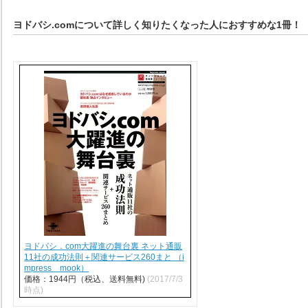
ヨドバシ.comについて詳しく知りたくなった人におすすめな1冊！
ヨドバシ．com大躍進の舞台裏 ネット通販
11社の成功法則＋関連サービス260まと （i
mpress mook）
価格：1944円（税込、送料無料)
(2017/7/3
時点)