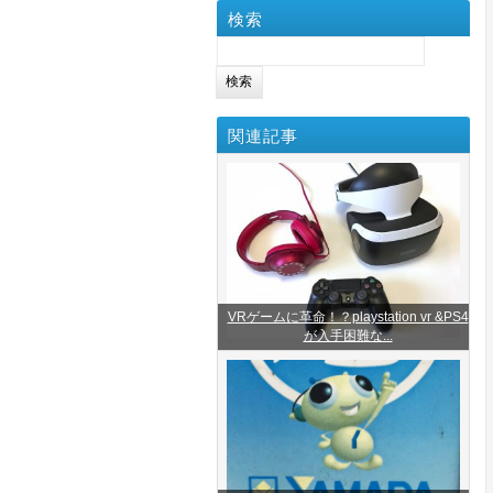
検索
検
索:
関連記事
VRゲームに革命！？playstation vr &PS4
が入手困難な...