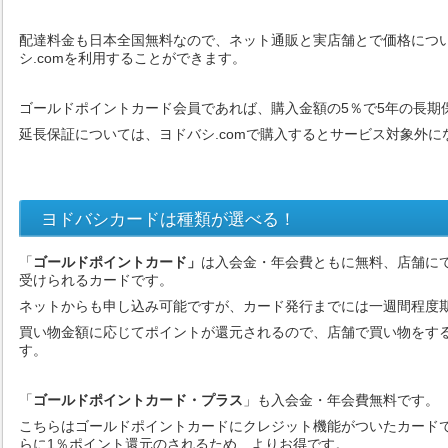
配達料金も日本全国無料なので、ネット通販と実店舗とで価格につ
シ.comを利用することができます。
ゴールドポイントカード会員であれば、購入金額の5％で5年の長期
延長保証については、ヨドバシ.comで購入するとサービス対象外
ヨドバシカードは種類が選べる！
「
ゴールドポイントカード」
は入会金・年会費ともに無料、店舗に
受けられるカードです。
ネットからも申し込み可能ですが、カード発行までには一週間程度
買い物金額に応じてポイントが還元されるので、店舗で買い物をす
す。
「
ゴールドポイントカード・プラス
」も入会金・年会費無料です。
こちらはゴールドポイントカードにクレジット機能がついたカード
らに1％ポイント還元のされるため、よりお得です。